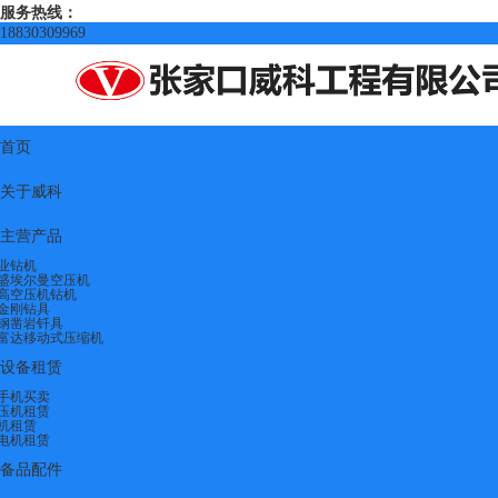
服务热线：
18830309969
首页
关于威科
主营产品
业钻机
盛埃尔曼空压机
高空压机钻机
金刚钻具
钢凿岩钎具
富达移动式压缩机
设备租赁
手机买卖
压机租赁
机租赁
电机租赁
备品配件