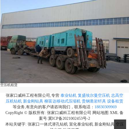
空压机租赁
张家口威科工程有限公司,专营
泰业钻机
复盛埃尔曼空压机
志高空
压机钻机
新金刚钻具
柳富达移动式压缩机
贵钢凿岩钎具
设备租赁
等业务,有意向的客户请咨询我们，联系电话：
18830309969
CopyRight © 版权所有:
张家口威科工程有限公司
网站地图
XML
备
案号:
冀ICP备2021002453号-2
本站关键字:
张家口一体式潜孔钻机
宣化泰业钻机
新金刚钻具
空压