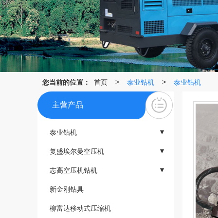
您当前的位置：
首页
泰业钻机
泰业钻机
>
>
主营产品
泰业钻机
- 泰业钻机
复盛埃尔曼空压机
- 复盛埃尔曼空压机PES系列
志高空压机钻机
- 复盛埃尔曼空压机PDS系列
- 钻机
新金刚钻具
- 空压机
柳富达移动式压缩机