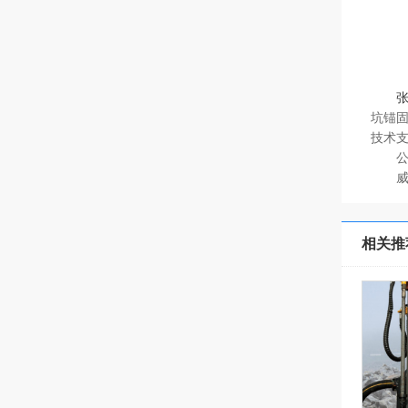
坑锚
技术
威科
相关推