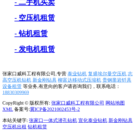
- 二手机买卖
- 空压机租赁
- 钻机租赁
- 发电机租赁
张家口威科工程有限公司,专营
泰业钻机
复盛埃尔曼空压机
志
高空压机钻机
新金刚钻具
柳富达移动式压缩机
贵钢凿岩钎具
设备租赁
等业务,有意向的客户请咨询我们，联系电话：
18830309969
CopyRight © 版权所有:
张家口威科工程有限公司
网站地图
XML
备案号:
冀ICP备2021002453号-2
本站关键字:
张家口一体式潜孔钻机
宣化泰业钻机
新金刚钻具
空压机出租
钻机租赁