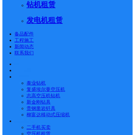
钻机租赁
发电机租赁
备品配件
工程施工
新闻动态
联系我们
首页
关于威科
主营产品
泰业钻机
复盛埃尔曼空压机
志高空压机钻机
新金刚钻具
贵钢凿岩钎具
柳富达移动式压缩机
设备租赁
二手机买卖
空压机租赁