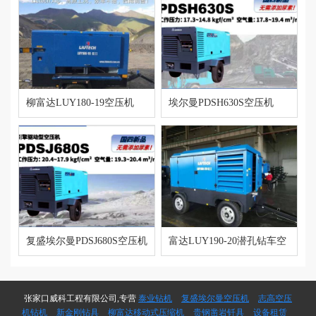
柳富达LUY180-19空压机
埃尔曼PDSH630S空压机
复盛埃尔曼PDSJ680S空压机
富达LUY190-20潜孔钻车空
压机
张家口威科工程有限公司,专营
泰业钻机
复盛埃尔曼空压机
志高空压
机钻机
新金刚钻具
柳富达移动式压缩机
贵钢凿岩钎具
设备租赁