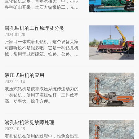
宣化钻机之乡，常年承接大，中，小型
各种矿山开采，土石方钻爆施工，光伏
孔作业业务，设备齐全，人力雄厚。公
司与中大爆破，瑞能爆破，天河爆破等
公司合作，完成了煤矿，铁矿，铝矿等
潜孔钻机的工作原理及分类
矿山的开采。
2024-03-20
张家口一体式潜孔钻机，这个设备大家
可能听说不是很多吧，它是一种钻孔机
械，常用于城市建筑、铁路、公路、河
道、水电等工程中钻凿岩石锚索孔、锚
杆孔、爆破孔、注浆孔等钻凿施工。
液压式钻机的应用
2023-11-14
液压式钻机是依靠液压系统传递动力的
一类钻机，使用了液压钻杆，工作效率
高、功率大、操作方便。
潜孔钻机常见故障处理
2023-10-19
潜孔钻机在使用的过程中，难免会出现