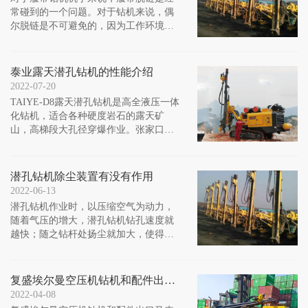
常碰到的一个问题。对于钻机来说，偶
尔脱链是不可避免的，因为工作环境是
比较恶劣的，履带进土或者石子都会导
致脱链。张家口钻机租赁厂家为大家介
绍如何避免履带链条脱轨？
泰业露天潜孔钻机的性能介绍
2022-07-20
TAIYE-D8露天潜孔钻机是高全液压一体
化钻机，适合各种硬度岩石的露天矿
山，高梯段大孔径穿爆作业。张家口一
体式潜孔钻机厂家为大家介绍TAIYE-D8
露天潜孔钻机的性能：
潜孔钻机除尘装置有没有作用
2022-06-13
潜孔钻机作业时，以压缩空气为动力，
随着气压的增大，潜孔钻机钻孔速度就
越快；随之钻杆处扬尘就加大，使得钻
机附近遍布粉尘。不仅会危害操作人员
的身体健康，而且会影响潜孔钻作业速
度，加快机械和电器设备的损坏。
复盛埃尔曼空压机钻机和配件出口马来西亚
2022-04-08