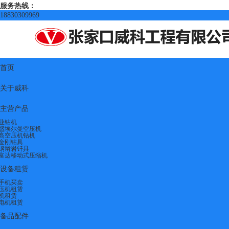
服务热线：
18830309969
首页
关于威科
主营产品
业钻机
盛埃尔曼空压机
高空压机钻机
金刚钻具
钢凿岩钎具
富达移动式压缩机
设备租赁
手机买卖
压机租赁
机租赁
电机租赁
备品配件