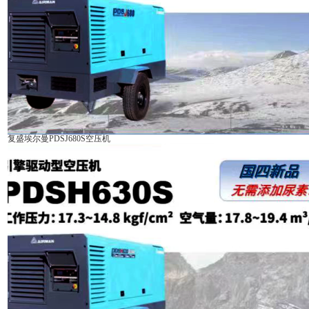
复盛埃尔曼PDSJ680S空压机