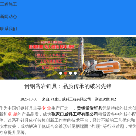
工程施工
新闻动态
联系我们
贵钢凿岩钎具：品质传承的破岩先锋
2025-10-08
来自:
张家口威科工程有限公司
浏览次数:182
作为中国钎钢钎具主要
专 业
生产厂之一，
贵钢凿岩钎具
凭借持续的技术
新和
卓 越
的产品品质，成为
张家口威科工程有限公司
租赁设备中的核心
件。该系列钎具依托劳模创新工作室的技术平台，经过不断的工艺优化和
技术攻关，成功解决了低碳合金锥形钎尾柄端面 “炸顶” 等行业难题，凿
寿命提升显著。