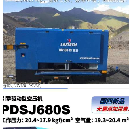
柳富达LUY180-19空压机