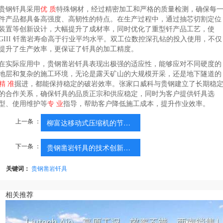
贵钢钎具采用
优 质
特殊钢材，经过精密加工和严格的质量检测，确保每
件产品都具备高强度、高韧性的特点。在生产过程中，通过抽芯切割定位
装置等创新设计，大幅提升了成材率，同时优化了重型钎产品工艺，使
GIII 钎凿岩寿命高于行业平均水平。双工位数控深孔钻的投入使用，不仅
提升了生产效率，更保证了钎具的加工精度。
在实际应用中，贵钢凿岩钎具表现出极强的适应性，能够应对不同硬度的
地层和复杂的施工环境，无论是露天矿山的大规模开采，还是地下隧道的
精 准
掘进，都能保持稳定的破岩效率。张家口威科与贵钢建立了长期稳
的合作关系，确保钎具的品质正宗和供应稳定，同时为客户提供钎具选
型、使用维护等
专 业
指导，帮助客户降低施工成本，提升作业效率。
上一条 ：
柳富达移动式压缩机的节能...
下一条 ：
贵钢凿岩钎具的技术创新与耐用性
关键词：
贵钢凿岩钎具
相关推荐