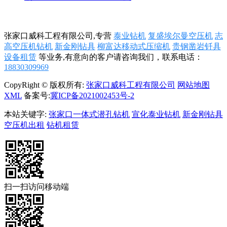
张家口威科工程有限公司,专营
泰业钻机
复盛埃尔曼空压机
志
高空压机钻机
新金刚钻具
柳富达移动式压缩机
贵钢凿岩钎具
设备租赁
等业务,有意向的客户请咨询我们，联系电话：
18830309969
CopyRight © 版权所有:
张家口威科工程有限公司
网站地图
XML
备案号:
冀ICP备2021002453号-2
本站关键字:
张家口一体式潜孔钻机
宣化泰业钻机
新金刚钻具
空压机出租
钻机租赁
扫一扫访问移动端