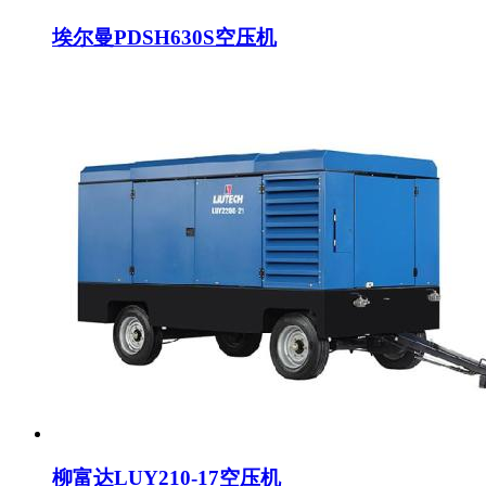
埃尔曼PDSH630S空压机
柳富达LUY210-17空压机