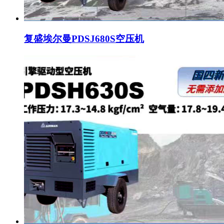
复盛埃尔曼PDSJ680S空压机