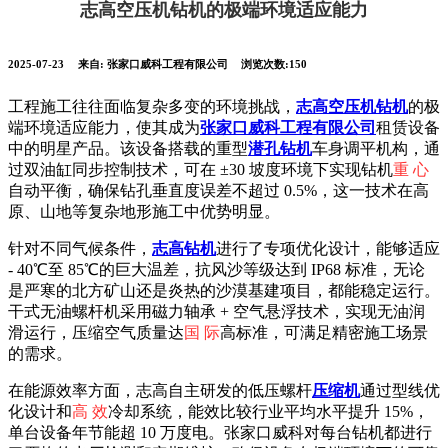
志高空压机钻机的极端环境适应能力
2025-07-23
来自:
张家口威科工程有限公司
浏览次数:150
工程施工往往面临复杂多变的环境挑战，
志高空压机
钻机
的极
端环境适应能力，使其成为
张家口威科工程有限公司
租赁设备
中的明星产品。该设备搭载的重型
潜孔钻机
车身调平机构，通
过双油缸同步控制技术，可在 ±30 坡度环境下实现钻机
重 心
自动平衡，确保钻孔垂直度误差不超过 0.5%，这一技术在高
原、山地等复杂地形施工中优势明显。
针对不同气候条件，
志高钻机
进行了专项优化设计，能够适应
- 40℃至 85℃的巨大温差，抗风沙等级达到 IP68 标准，无论
是严寒的北方矿山还是炎热的沙漠基建项目，都能稳定运行。
干式无油螺杆机采用磁力轴承 + 空气悬浮技术，实现无油润
滑运行，压缩空气质量达
国 际
高标准，可满足精密施工场景
的需求。
在能源效率方面，志高自主研发的低压螺杆
压缩机
通过型线优
化设计和
高 效
冷却系统，能效比较行业平均水平提升 15%，
单台设备年节能超 10 万度电。张家口威科对每台钻机都进行