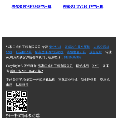
埃尔曼PDSH630S空压机
柳富达LUY210-17空压机
张家口威科工程有限公司,专营
泰业钻机
复盛埃尔曼空压机
志高空压机
钻机
新金刚钻具
柳富达移动式压缩机
贵钢凿岩钎具
设备租赁
等业
务,有意向的客户请咨询我们，联系电话：
18830309969
CopyRight © 版权所有:
张家口威科工程有限公司
网站地图
XML
备案
号:
冀ICP备2021002453号-2
本站关键字:
张家口一体式潜孔钻机
宣化泰业钻机
新金刚钻具
空压机
出租
钻机租赁
扫一扫访问移动端