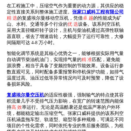
在工程施工中，压缩空气作为重要的动力源，其供应的稳
定性直接关系到整体施工进度。
张家口威科工程有限公司
精 选
的复盛埃尔曼移动空压机，凭借
卓 越
的性能成为矿
山、水利、交通等多个行业的
优 选
设备。该系列空压机
采用大直径螺杆转子设计，主机与柴油机通过高弹性联轴
器直联，省去了增速齿轮，大幅提升了运行可靠性，大修
间隔期可达 4-8 万小时。
智能化调节系统是其核心优势之一，能够根据实际用气量
自动调节柴油机油门，实现排气量的
精 准
匹配，避免能
源浪费，相当于具备了变频控制的节能效果。设备运行参
数直观可见，同时配备多重报警和停机保护功能，如排气
温度过高、油压过低等异常情况均可及时预警，降低了设
备损坏风险。
复盛埃尔曼空压机
的适应性极强，强制输气的特点使其容
积流量几乎不受排气压力影响，在宽广的转速范围内能保
持
高 效
率运行。无论是高温酷暑还是低温严寒的户外环
境，都能稳定输出压缩空气。张家口威科提供的该系列空
压机涵盖拖车型、轨道型、箱型等多种规格，可满足不同
项目的个性化需求，同时依托专业的售后服务团队，为租