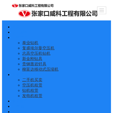
首页
关于威科
主营产品
泰业钻机
复盛埃尔曼空压机
志高空压机钻机
新金刚钻具
贵钢凿岩钎具
柳富达移动式压缩机
设备租赁
二手机买卖
空压机租赁
钻机租赁
发电机租赁
备品配件
工程施工
新闻动态